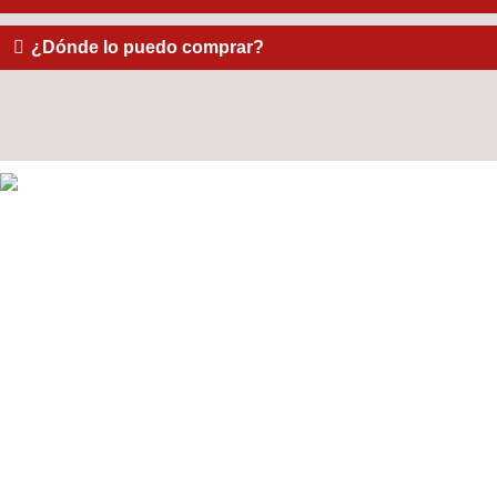
¿Dónde lo puedo comprar?
CONTACTO
Av. Manco Capac 354 Independencia - Huaraz, Ancash -
Perú
+51 951 961 789
waraq@waraq.pe
ENLACES INFORMATIVOS