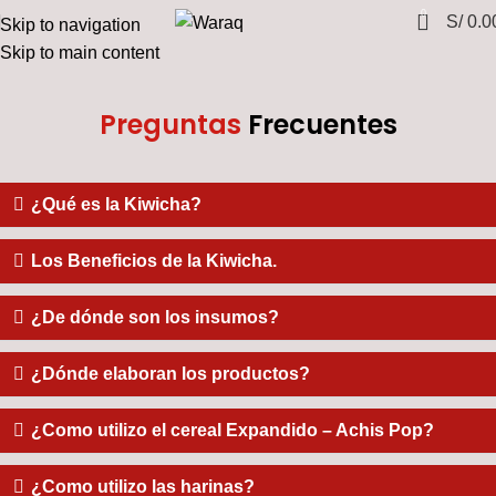
0
S/
0.0
Skip to navigation
Skip to main content
Preguntas
Frecuentes
¿Qué es la Kiwicha?
Los Beneficios de la Kiwicha.
¿De dónde son los insumos?
¿Dónde elaboran los productos?
¿Como utilizo el cereal Expandido – Achis Pop?
¿Como utilizo las harinas?