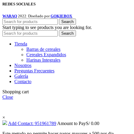
REDES SOCIALES
WARAQ
2022. Diseñado por
GOKIEBOX
.
Search
Start typing to see products you are looking for.
Search
Tienda
Barras de cereales
Cereales Expandidos
Harinas Integrales
Nosotros
Preguntas Frecuentes
Galería
Contacto
Shopping cart
Close
MONTO MÍNIMO DE COMPRA: S/ 49.00
×
Add Contact: 951961789
Amount to Pay
S/
0.00
Este metodo no permite hacer pagos mayores a 500 por dia